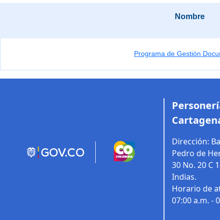
Nombre
Programa de Gestión Docu
Personería
Cartagena
Dirección:
Ba
Pedro de Her
30 No. 20 C 
Indias.
Horario de a
07:00 a.m. - 