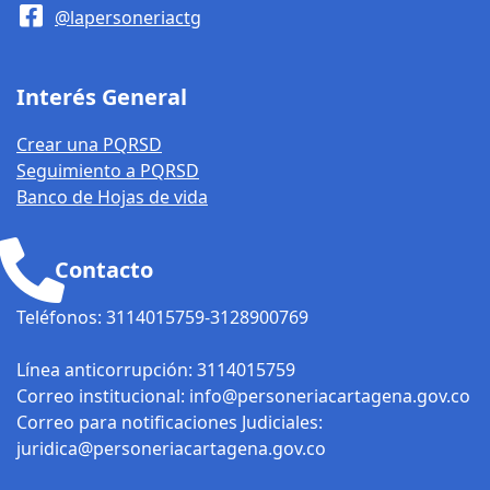
@lapersoneriactg
que exige la ley
disciplinaria.
Interés General
Revisar el
cumplimiento de
Crear una PQRSD
las normas de
Seguimiento a PQRSD
contratación,
Banco de Hojas de vida
cuando se
produzcan
fenómenos que
Contacto
alteren el
equilibrio
Teléfonos: 3114015759-3128900769
económico y
financiero del
Línea anticorrupción: 3114015759
contrato en las
Correo institucional: info@personeriacartagena.gov.co
entidades
Correo para notificaciones Judiciales:
estatales
juridica@personeriacartagena.gov.co
Distritales.