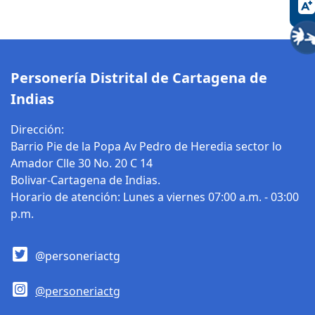
correspondientes
procesos
acogiéndose a los
disciplinarios
procedimientos
correspondientes
establecidos para
en el Distrito de
tal fin, por las
Cartagena de
Personería Distrital de Cartagena de
normas
Indias en la etapa
Indias
legalmente
de instrucción,
vigentes y las
cuando se
Dirección:
directrices
presuma la
Barrio Pie de la Popa Av Pedro de Heredia sector lo
emitidas por la
comisión de una
Amador Clle 30 No. 20 C 14
Procuraduría
infracción al
Bolivar-Cartagena de Indias.
General de la
Código General
Horario de atención: Lunes a viernes 07:00 a.m. - 03:00
Nación, todo lo
Disciplinario y sus
p.m.
anterior en la
modificaciones.
etapa de
@personeriactg
Instrucción.
Promover el
cumplimiento de
@personeriactg
los términos y
procedimientos