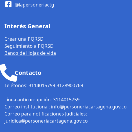
@lapersoneriactg
servidores
públicos,
contratistas y
Interés General
exfuncionarios de
la entidad, de
Crear una PQRSD
conformidad con
Seguimiento a PQRSD
el Código General
Banco de Hojas de vida
Disciplinario.
Remitir las
Contacto
investigaciones
disciplinarias que
Teléfonos: 3114015759-3128900769
ordena asumir la
Procuraduría
Línea anticorrupción: 3114015759
General de la
Correo institucional: info@personeriacartagena.gov.co
Nación, en
Correo para notificaciones Judiciales:
ejercicio del poder
juridica@personeriacartagena.gov.co
preferente y por
asuntos de