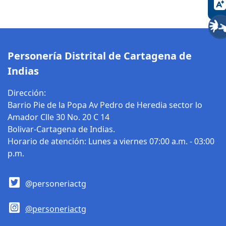
indagaciones
previas e
investigaciones
disciplinarias
cuando sea
Personería Distrital de Cartagena de
necesario de
Indias
acuerdo a la etapa
de instrucción del
Dirección:
proceso
Barrio Pie de la Popa Av Pedro de Heredia sector lo
disciplinario
Amador Clle 30 No. 20 C 14
interno.
Bolivar-Cartagena de Indias.
Horario de atención: Lunes a viernes 07:00 a.m. - 03:00
Surtir la etapa de
p.m.
instrucción de los
procesos
@personeriactg
disciplinarios
internos
@personeriactg
adelantados
contra los