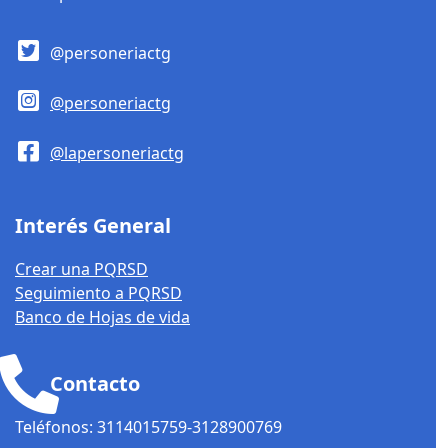
@personeriactg
@personeriactg
@lapersoneriactg
Interés General
Crear una PQRSD
Seguimiento a PQRSD
Banco de Hojas de vida
Contacto
Teléfonos: 3114015759-3128900769