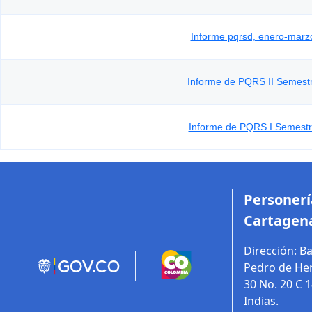
Informe pqrsd, enero-marz
Informe de PQRS II Semest
Informe de PQRS I Semest
Personería
Cartagena
Dirección:
Ba
Pedro de Her
30 No. 20 C 
Indias.