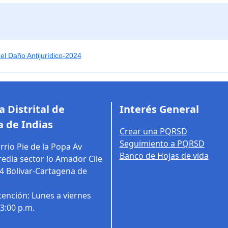
el Daño Antijurídico-2024
 Distrital de
Interés General
 de Indias
Crear una PQRSD
Seguimiento a PQRSD
rrio Pie de la Popa Av
Banco de Hojas de vida
edia sector lo Amador Clle
14
Bolivar-Cartagena de
tención: Lunes a viernes
03:00 p.m.