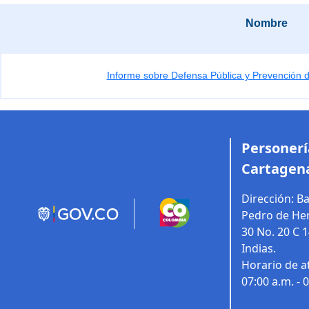
Nombre
Informe sobre Defensa Pública y Prevención d
Personería
Cartagena
Dirección:
Ba
Pedro de Her
30 No. 20 C 
Indias.
Horario de a
07:00 a.m. - 