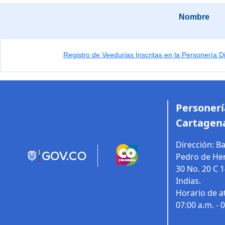
Nombre
Registro de Veedurias Inscritas en la Personería Di
Personería
Cartagena
Dirección:
Ba
Pedro de Her
30 No. 20 C 
Indias.
Horario de a
07:00 a.m. - 