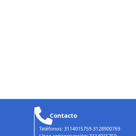
ov.co
Contacto
Teléfonos: 3114015759-3128900769