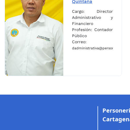
Quintana
Cargo: Director
Administrativo y
Financiero
Profesión: Contador
Público
Correo:
dadministrativa@personeriacarta
Personerí
Cartagen