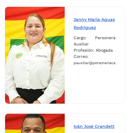
Janny Maria Aguas
Rodriguez
Cargo: Personera
Auxiliar
Profesión: Abogada
Correo:
pauxiliar@personeriacartagena.g
Iván José Grandett