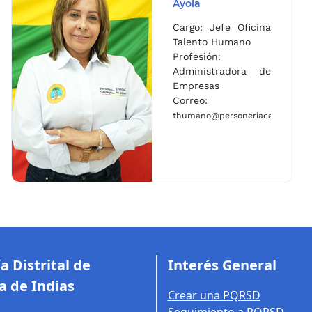
Ayola
Cargo: Jefe Oficina
Talento Humano
Profesión:
Administradora de
Empresas
Correo:
gena.gov.co
thumano@personeriacartagena.g
a Distrital de
Interés General
a de Indias
Crear una PQRSD