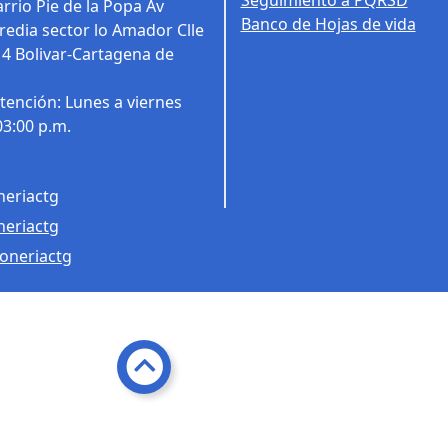
Seguimiento a PQRSD
rrio Pie de la Popa Av
Banco de Hojas de vida
edia sector lo Amador Clle
14
Bolivar-Cartagena de
tención: Lunes a viernes
03:00 p.m.
eriactg
eriactg
oneriactg