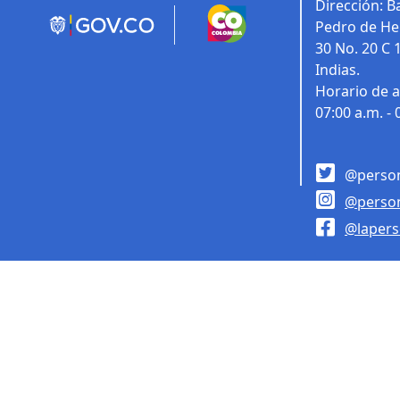
Dirección:
Ba
Pedro de Her
30 No. 20 C 
Indias.
Horario de a
07:00 a.m. - 
@person
@person
@lapers