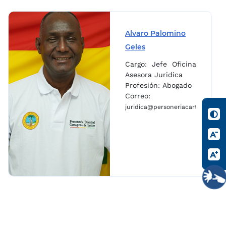
Alvaro Palomino
Geles
Cargo: Jefe Oficina
Asesora Juridica
Profesión: Abogado
Correo:
juridica@personeriacartagena.gov
v.co