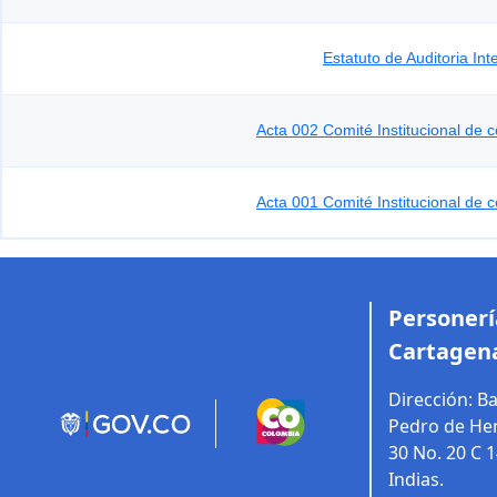
Estatuto de Auditoria Int
Acta 002 Comité Institucional de c
Acta 001 Comité Institucional de c
Personería
Cartagena
Dirección:
Ba
Pedro de Her
30 No. 20 C 
Indias.