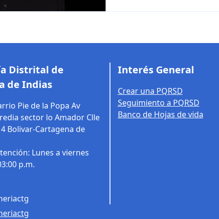
a Distrital de
Interés General
a de Indias
Crear una PQRSD
Seguimiento a PQRSD
rrio Pie de la Popa Av
Banco de Hojas de vida
edia sector lo Amador Clle
14
Bolivar-Cartagena de
tención: Lunes a viernes
03:00 p.m.
eriactg
eriactg