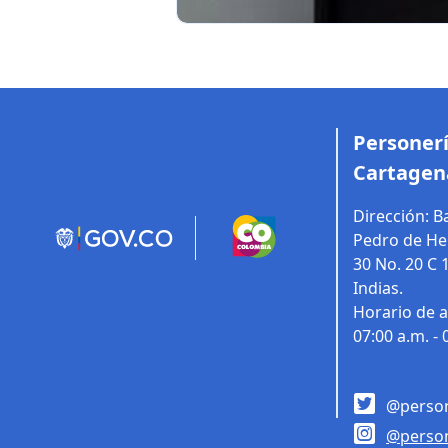
Personerí
Cartagen
Dirección:
Ba
Pedro de Her
30 No. 20 C 
Indias.
Horario de a
07:00 a.m. - 
@person
@person