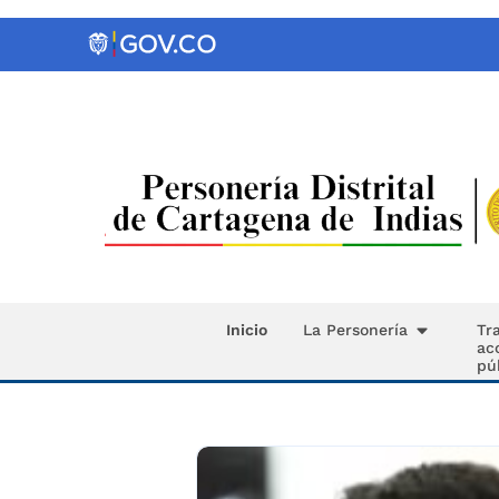
Inicio
La Personería
Tr
ac
pú