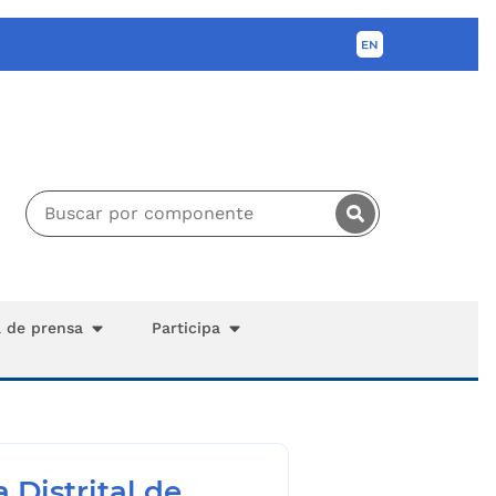
a de prensa
Participa
 Distrital de