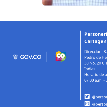
Personerí
Cartagen
Dirección:
Ba
Pedro de Her
30 No. 20 C 
Indias.
Horario de a
07:00 a.m. - 
@person
@person