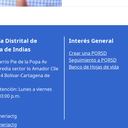
a Distrital de
Interés General
a de Indias
Crear una PQRSD
Seguimiento a PQRSD
rrio Pie de la Popa Av
Banco de Hojas de vida
edia sector lo Amador Clle
14
Bolivar-Cartagena de
tención: Lunes a viernes
03:00 p.m.
eriactg
eriactg