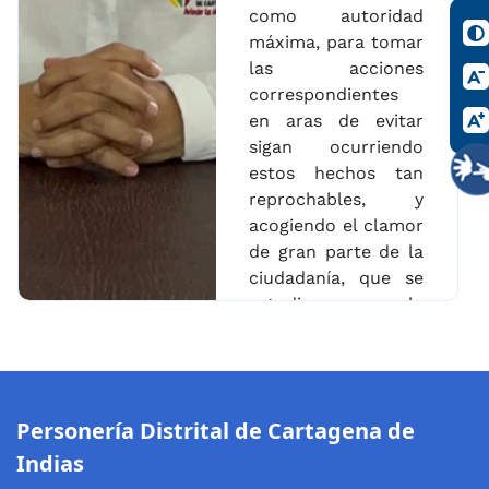
como autoridad
máxima, para tomar
las acciones
correspondientes
en aras de evitar
sigan ocurriendo
estos hechos tan
reprochables, y
acogiendo el clamor
de gran parte de la
ciudadanía, que se
estudie la
posibilidad de
suspender las
celebraciones de la
fiestas de la
Personería Distrital de Cartagena de
independencia, ante
Indias
la falta de garantías
de seguridad. La