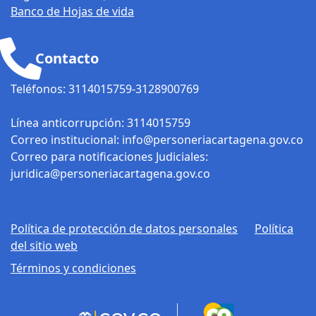
siguientes medidas:
Banco de Hojas de vida
Restringir el uso de
capuchas, máscaras
Contacto
y disfraces para las
fiestas. Solicitar
Teléfonos: 3114015759-3128900769
apoyo del ejército y
militarizar la ciudad.
Línea anticorrupción: 3114015759
Fortalecer y
Correo institucional: info@personeriacartagena.gov.co
arreglar las cámaras
Correo para notificaciones Judiciales:
de seguridad. Fin
juridica@personeriacartagena.gov.co
del comunicado.
Política de protección de datos personales
Política
del sitio web
Términos y condiciones