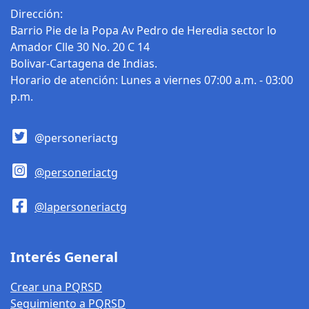
Dirección:
representante del
Barrio Pie de la Popa Av Pedro de Heredia sector lo
Ministerio Público,
Amador Clle 30 No. 20 C 14
pidió que se respete
Bolivar-Cartagena de Indias.
el derecho más
Horario de atención: Lunes a viernes 07:00 a.m. - 03:00
sagrado, el de la
p.m.
vida, y por ello envío
un mensaje de
solidaridad a la
@personeriactg
familia de la menor
y su padre , víctimas
@personeriactg
de este acto
sicarial, que se
@lapersoneriactg
convierte en uno
más en la lista de
los ocurridos el
Interés General
presente año. La
Personera sugirió al
Crear una PQRSD
distrito adoptar las
Seguimiento a PQRSD