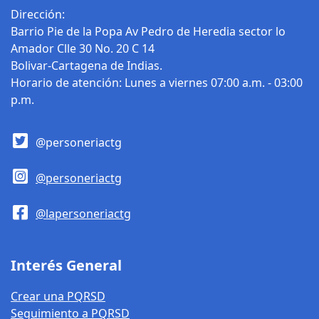
oportunidades,
Dirección:
respeto y
Barrio Pie de la Popa Av Pedro de Heredia sector lo
esperanza.
Amador Clle 30 No. 20 C 14
Bolivar-Cartagena de Indias.
Horario de atención: Lunes a viernes 07:00 a.m. - 03:00
p.m.
@personeriactg
@personeriactg
@lapersoneriactg
Interés General
Crear una PQRSD
Seguimiento a PQRSD