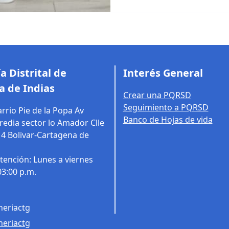
a Distrital de
Interés General
a de Indias
Crear una PQRSD
Seguimiento a PQRSD
rrio Pie de la Popa Av
Banco de Hojas de vida
edia sector lo Amador Clle
14
Bolivar-Cartagena de
tención: Lunes a viernes
03:00 p.m.
eriactg
eriactg