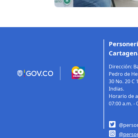
Personerí
Cartagen
Dirección:
Ba
Pedro de Her
30 No. 20 C 
Indias.
Horario de a
07:00 a.m. - 
@person
@person