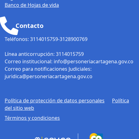
Personería, la
Banco de Hojas de vida
disciplinada, como
ordenadora del gasto,
Contacto
empleó
indebidamente una
Teléfonos: 3114015759-3128900769
fuente presupuestal
para contratar los
Línea anticorrupción: 3114015759
siguientes objetos: •
Correo institucional: info@personeriacartagena.gov.co
Servicios de
Correo para notificaciones Judiciales:
investigador del
juridica@personeriacartagena.gov.co
proyecto denominado
“Recopilación de la
Memoria Histórica del
Política de protección de datos personales
Política
Deporte en Bolívar y
del sitio web
en el Distrito de
Cartagena de Indias".
Términos y condiciones
• Brindar apoyo como
asistente de
investigación del