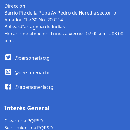
presupuesto de la
Dirección:
entidad que
Barrio Pie de la Popa Av Pedro de Heredia sector lo
corresponden a la
Amador Clle 30 No. 20 C 14
Tasa Pro Deporte y
Bolivar-Cartagena de Indias.
Recreación, con otra
Horario de atención: Lunes a viernes 07:00 a.m. - 03:00
destinación, toda vez
p.m.
que el objeto de
dichos contratos no
guardan relación con
@personeriactg
el destino específico
establecido en la ley.
@personeriactg
Según la Personería,
esta conducta podría
@lapersoneriactg
estar en curso de
falta gravísima
consagrada en el
Interés General
numeral 20 del
artículo 48 de la ley
Crear una PQRSD
734 de 2002. Para la
Seguimiento a PQRSD