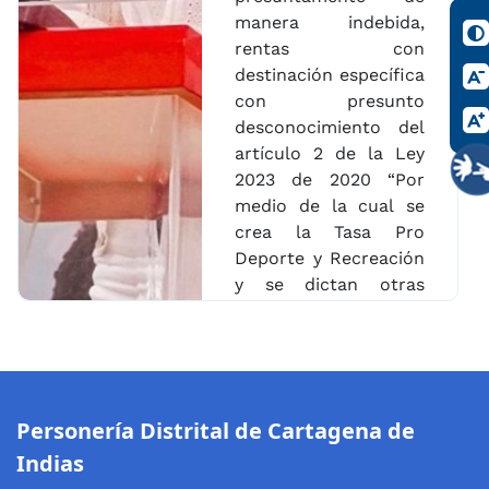
manera indebida,
rentas con
destinación específica
con presunto
desconocimiento del
artículo 2 de la Ley
2023 de 2020 “Por
medio de la cual se
crea la Tasa Pro
Deporte y Recreación
y se dictan otras
disposiciones”, al
suscribir los
Contratos 091, 351 y
352 de 2021,
comprometiendo
Personería Distrital de Cartagena de
como ordenadora del
Indias
gasto, recursos del