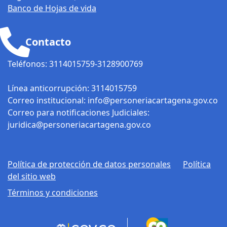
cómoda, lleven su
Banco de Hojas de vida
documento de
identidad y el recibo
Contacto
y/o documentos
más recientes del
Teléfonos: 3114015759-3128900769
servicio por el que
necesitan averiguar.
Línea anticorrupción: 3114015759
Correo institucional: info@personeriacartagena.gov.co
Correo para notificaciones Judiciales:
juridica@personeriacartagena.gov.co
Política de protección de datos personales
Política
del sitio web
Términos y condiciones