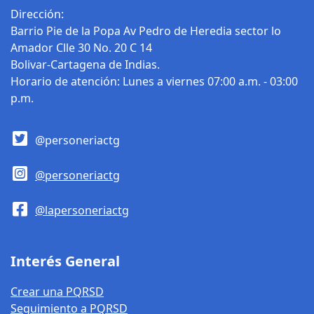
al servicio de todos,
Dirección:
de 8:00 am a 12:00
Barrio Pie de la Popa Av Pedro de Heredia sector lo
pm, con grupos de
Amador Clle 30 No. 20 C 14
trabajo y
Bolivar-Cartagena de Indias.
representantes de
Horario de atención: Lunes a viernes 07:00 a.m. - 03:00
las empresas Afinia,
p.m.
Aguas de Cartagena,
Surtigas, Veolia y
Pacaribe; quienes
@personeriactg
asisten convocados
por la personera
@personeriactg
Delegada para los
Servicios Públicos
@lapersoneriactg
Domiciliarios. Como
recomendación, se
les pide a los
Interés General
ciudadanos que
lleguen temprano,
Crear una PQRSD
vayan con ropa
Seguimiento a PQRSD