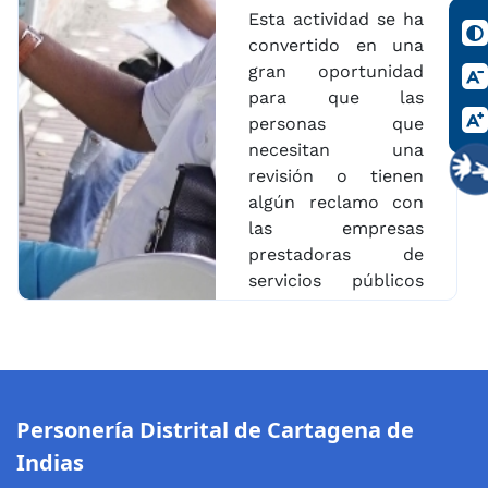
Esta actividad se ha
convertido en una
gran oportunidad
para que las
personas que
necesitan una
revisión o tienen
algún reclamo con
las empresas
prestadoras de
servicios públicos
domiciliarios,
puedan hacerlo
cerca a sus hogares
y con el apoyo de la
Personería. Toda
Personería Distrital de Cartagena de
esta oferta
Indias
institucional estará