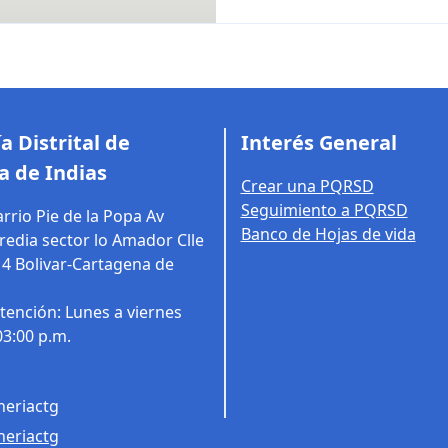
a Distrital de
Interés General
a de Indias
Crear una PQRSD
Seguimiento a PQRSD
rrio Pie de la Popa Av
Banco de Hojas de vida
edia sector lo Amador Clle
14
Bolivar-Cartagena de
tención: Lunes a viernes
03:00 p.m.
eriactg
eriactg