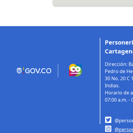
Personerí
Cartagen
Dirección:
Ba
Pedro de Her
30 No. 20 C 
Indias.
Horario de a
07:00 a.m. - 
@person
@person